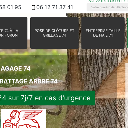
ON VOUS RAPPELLE
58 01 95
06 12 71 37 41
E 74 À LA
POSE DE CLÔTURE ET
ENTREPRISE TAILLE
UR FORON
GRILLAGE 74
DE HAIE 74
LAGAGE 74
BATTAGE ARBRE 74
4 sur 7j/7 en cas d'urgence