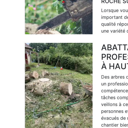
ROCHE S
Lorsque vous
important de
qualité rép
une variété 
ABATT
PROFE
À HAU
Des arbres d
un professio
compétences
tâches comp
veillons à c
personnes et
évacués de 
chantier bie