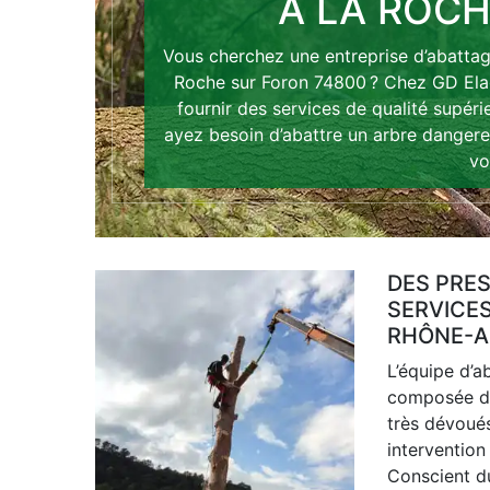
À LA ROC
Vous cherchez une entreprise d’abattage
Roche sur Foron 74800 ? Chez GD Ela
fournir des services de qualité supér
ayez besoin d’abattre un arbre danger
vo
DES PRES
SERVICES
RHÔNE-A
L’équipe d’a
composée de
très dévoué
intervention 
Conscient du