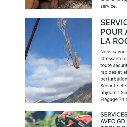
service.
SERVI
POUR 
LA RO
Nous savons 
stressante e
toute sécuri
rapides et e
perturbation
Sécurité et 
objectif ! S
Elagage 74 d
SERVICE
AVEC GD 