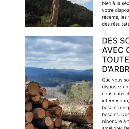
bien à la sé
votre dispos
récents, les
des résultat
DES S
AVEC 
TOUTE
D’ARBR
Que vous so
disposez un 
nous nous ch
intervention
besoins uniq
besoins. Des
répondre à t
améliorer l’