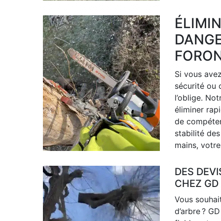
ÉLIMI
DANGE
FORON
Si vous ave
sécurité ou 
l’oblige. No
éliminer ra
de compétenc
stabilité de
mains, votre
DES DEVI
CHEZ GD
Vous souhait
d’arbre ? GD